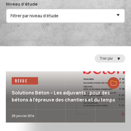
Niveau d’étude
Filtrer par niveau d’étude
Réin
Trier par
Revue
Solutions Béton – Les adjuvants : pour des
bétons à l’épreuve des chantiers et du temps
28 janvier 2014