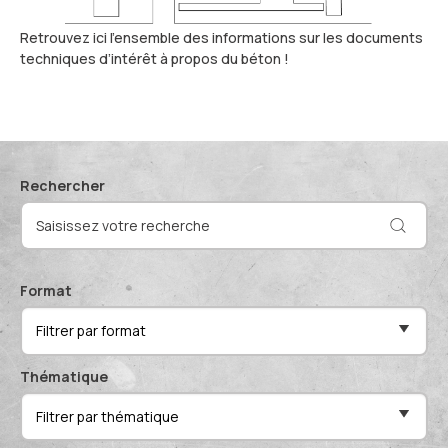
Actualités et événements
Documentation technique
Retrouvez ici l’ensemble des informations sur les documents
Proposer mes compétences
techniques d’intérêt à propos du béton !
Conférences de professionnels
Me connecter
Publications scientifiques
Rechercher
Format
Filtrer par format
Thématique
Filtrer par thématique