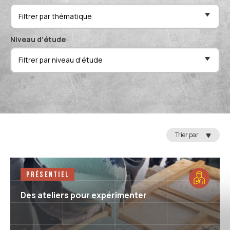
Filtrer par thématique
Niveau d’étude
Filtrer par niveau d’étude
Réin
Trier par
Présentiel
Des ateliers pour expérimenter