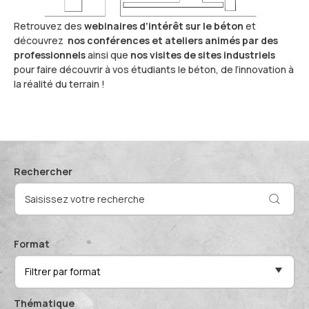
Actualités et événements
Documentation technique
Retrouvez des
webinaires d’intérêt sur le béton
et
Proposer mes compétences
découvrez
nos conférences et ateliers animés par des
Conférences de professionnels
professionnels
ainsi que
nos visites de sites industriels
pour faire découvrir à vos étudiants le béton, de l’innovation à
Me connecter
la réalité du terrain !
Publications scientifiques
Rechercher
Format
Filtrer par format
Thématique