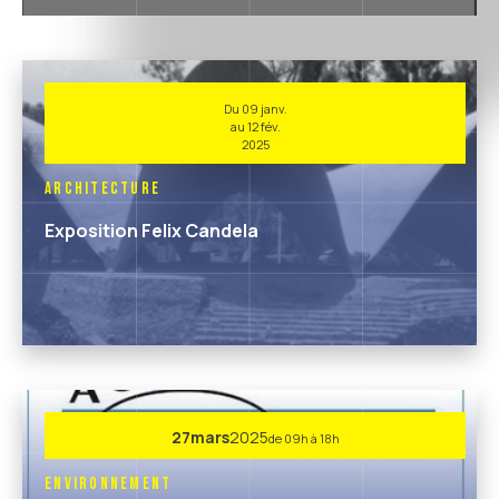
Du 09 janv.
au 12 fév.
2025
Architecture
Exposition Felix Candela
27
mars
2025
de 09h à 18h
Environnement