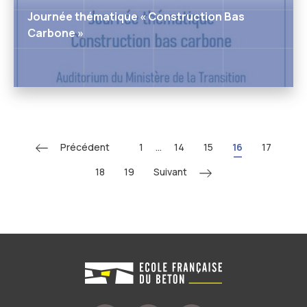
Journée thématique « Construction Bas
Carbone »
Précédent
1
...
14
15
16
17
Suivant
18
19