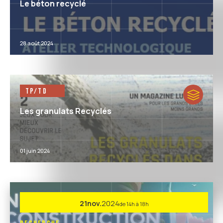
Le béton recyclé
28 août 2024
TP/TD
Les granulats Recyclés
01 juin 2024
21
nov.
2024
de 14h à 18h