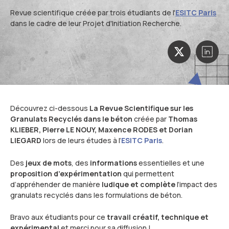
Actualités et événements
Documentation technique
Revue scientifique créée par trois étudiants de l'
ESITC Paris
dans le cadre de leur Projet d'Initiation Recherche.
Proposer mes compétences
Conférences de professionnels
Me connecter
Publications scientifiques
Découvrez ci-dessous
La Revue Scientifique sur les
Granulats Recyclés dans le béton
créée par
Thomas
KLIEBER, Pierre LE NOUY, Maxence RODES et Dorian
LIEGARD
lors de leurs études à l’
ESITC Paris
.
Des
jeux de mots
, des
informations
essentielles et une
proposition d’expérimentation
qui permettent
d’appréhender de manière
ludique et complète
l’impact des
granulats recyclés dans les formulations de béton.
Bravo aux étudiants pour ce
travail créatif, technique et
expérimental
et merci pour sa diffusion !