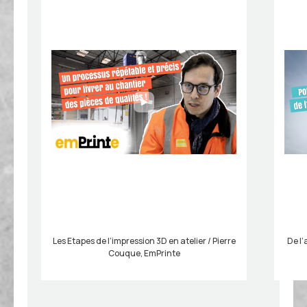
-
Les Etapes de l’impression 3D en atelier / Pierre
De l’
Couque, EmPrinte