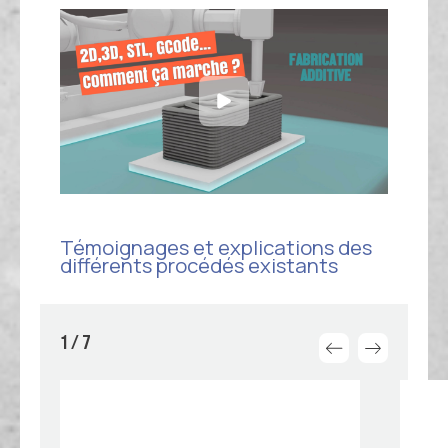
Témoignages et explications des
différents procédés existants
1 / 7
articles précéde
articles su