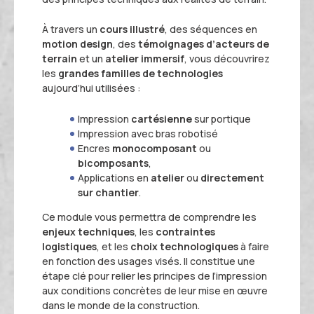
Actualités et événements
Documentation technique
À travers un
cours illustré
, des séquences en
Proposer mes compétences
motion design
, des
témoignages d’acteurs de
Conférences de professionnels
terrain
et un
atelier immersif
, vous découvrirez
les
grandes familles de technologies
Me connecter
Publications scientifiques
aujourd’hui utilisées :
Impression
cartésienne
sur portique
Impression avec bras robotisé
Encres
monocomposant
ou
bicomposants
,
Applications en
atelier
ou
directement
sur chantier
.
Ce module vous permettra de comprendre les
enjeux techniques
, les
contraintes
logistiques
, et les
choix technologiques
à faire
en fonction des usages visés. Il constitue une
étape clé pour relier les principes de l’impression
aux conditions concrètes de leur mise en œuvre
dans le monde de la construction.