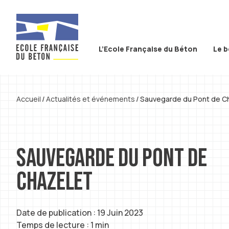
Aller au contenu
Aller à la recherche
Aller au menu
L’Ecole Française du Béton
Le 
Accueil
Actualités et événements
Sauvegarde du Pont de C
Sauvegarde du Pont de
Chazelet
Date de publication : 19 Juin 2023
Temps de lecture : 1 min