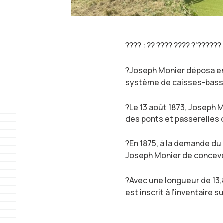
???? : ?? ???? ???? ?’??????
?Joseph Monier déposa en 
système de caisses-bassins
?Le 13 août 1873, Joseph M
des ponts et passerelles 
?En 1875, à la demande du
Joseph Monier de concevoi
?Avec une longueur de 13,
est inscrit à l’inventair