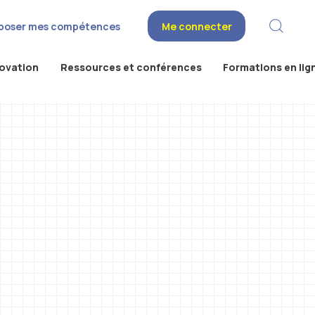
poser mes compétences
Me connecter
novation
Ressources et conférences
Formations en lig