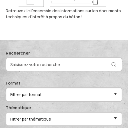
Actualités et événements
Documentation technique
Retrouvez ici l’ensemble des informations sur les documents
Proposer mes compétences
techniques d’intérêt à propos du béton !
Conférences de professionnels
Me connecter
Publications scientifiques
Rechercher
Format
Filtrer par format
Thématique
Filtrer par thématique