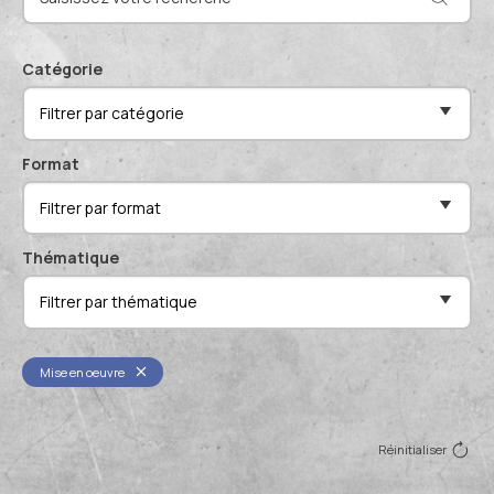
Actualités et événements
Documentation technique
Proposer mes compétences
Catégorie
Conférences de professionnels
Filtrer par catégorie
Me connecter
Publications scientifiques
Format
Filtrer par format
Thématique
Filtrer par thématique
Mise en oeuvre
Réinitialiser