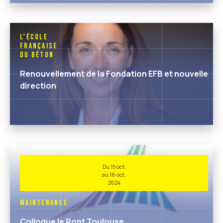
L'École
Française
du Béton
Renouvellement de la Fondation EFB et nouvelle
direction
Du 15 oct.
au 16 oct.
2024
Maintenance
Colloque le Pont Toulouse