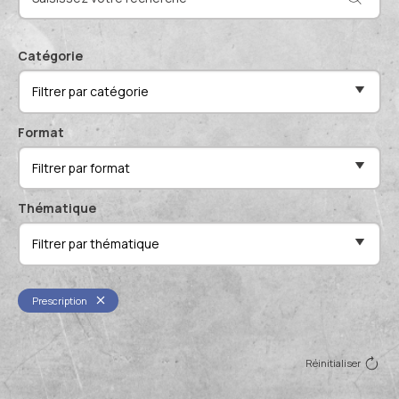
Actualités et événements
Documentation technique
Proposer mes compétences
Catégorie
Conférences de professionnels
Filtrer par catégorie
Me connecter
Publications scientifiques
Format
Filtrer par format
Thématique
Filtrer par thématique
Prescription
Réinitialiser