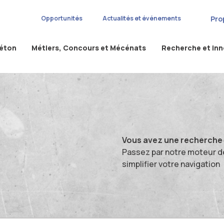
Pro
Opportunités
Actualités et événements
béton
Métiers, Concours et Mécénats
Recherche et in
Vous avez une recherche s
Passez par notre moteur d
simplifier votre navigation