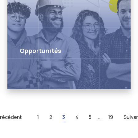
Opportunités
récédent
1
2
3
4
5
...
19
Suiva