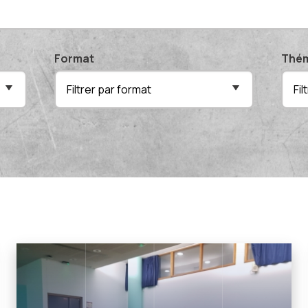
Format
Thém
Filtrer par format
Fi