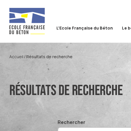
Aller au contenu
Aller à la recherche
Aller au menu
L’Ecole Française du Béton
Le 
Accueil
Résultats de recherche
Résultats de recherche
Rechercher