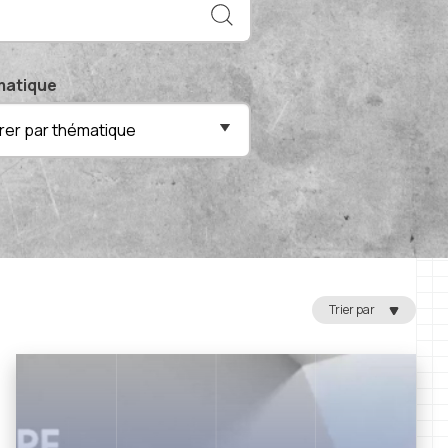
atique
ltrer par thématique
Trier par