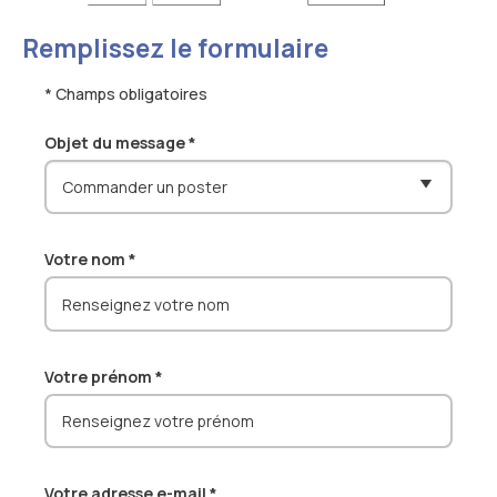
Actualités et événements
Documentation technique
Remplissez le formulaire
Proposer mes compétences
Conférences de professionnels
* Champs obligatoires
Me connecter
Publications scientifiques
Objet du message *
Votre nom *
Votre prénom *
Votre adresse e-mail *