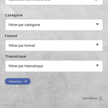
Actualités et événements
Documentation technique
Proposer mes compétences
Catégorie
Conférences de professionnels
Filtrer par catégorie
Me connecter
Publications scientifiques
Format
Filtrer par format
Thématique
Filtrer par thématique
Prévention
Réinitialiser