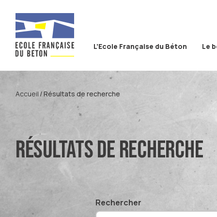
Aller au contenu
Aller à la recherche
Aller au menu
L’Ecole Française du Béton
Le 
Accueil
Résultats de recherche
Résultats de recherche
Rechercher