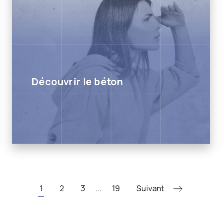
Découvrir le béton
1
2
3
...
19
Suivant