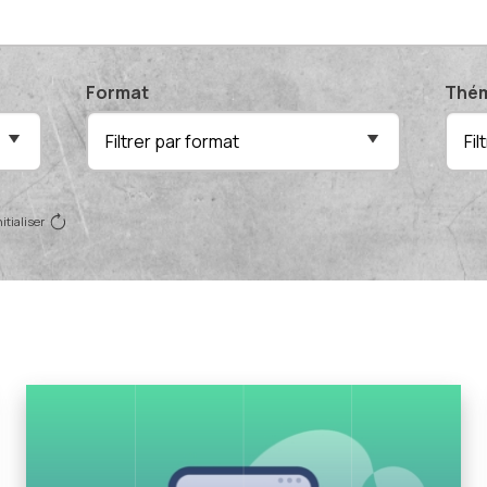
Format
Thém
Filtrer par format
Fi
itialiser