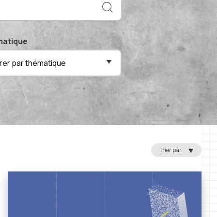
atique
ltrer par thématique
Trier par