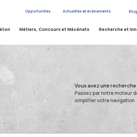
Pro
Opportunités
Actualités et événements
béton
Métiers, Concours et Mécénats
Recherche et in
Vous avez une recherche s
Passez par notre moteur d
simplifier votre navigation