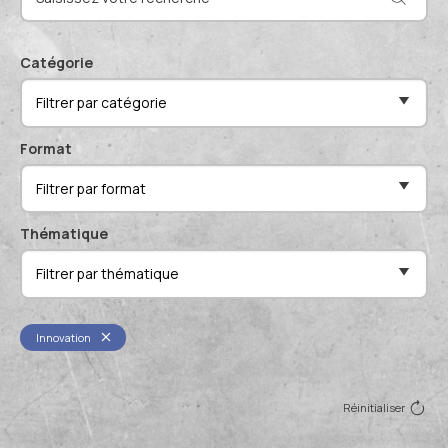
Actualités et événements
Documentation technique
Proposer mes compétences
Catégorie
Conférences de professionnels
Filtrer par catégorie
Me connecter
Publications scientifiques
Format
Filtrer par format
Thématique
Filtrer par thématique
Innovation
Réinitialiser