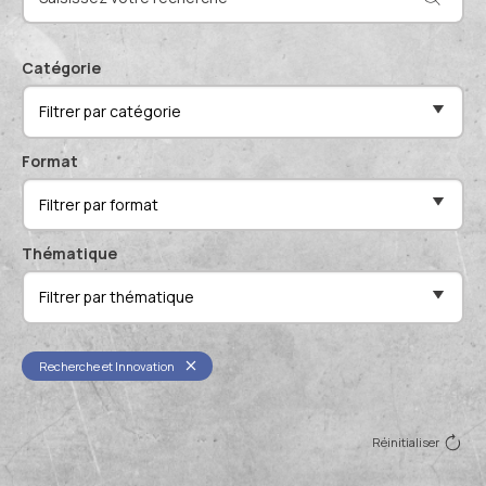
Actualités et événements
Documentation technique
Proposer mes compétences
Catégorie
Conférences de professionnels
Filtrer par catégorie
Me connecter
Publications scientifiques
Format
Filtrer par format
Thématique
Filtrer par thématique
Recherche et Innovation
Réinitialiser