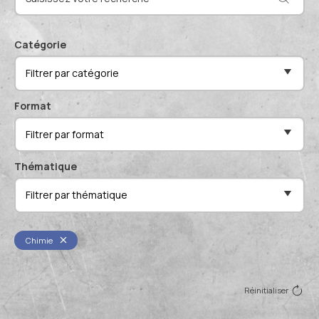
Actualités et événements
Documentation technique
Proposer mes compétences
Catégorie
Conférences de professionnels
Filtrer par catégorie
Me connecter
Publications scientifiques
Format
Filtrer par format
Thématique
Filtrer par thématique
Chimie
Réinitialiser