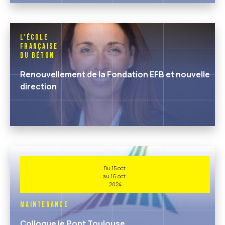
L'École
Française
du Béton
Renouvellement de la Fondation EFB et nouvelle
direction
Du 15 oct.
au 16 oct.
2024
Maintenance
Colloque le Pont Toulouse