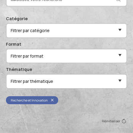
Actualités et événements
Documentation technique
Proposer mes compétences
Catégorie
Conférences de professionnels
Filtrer par catégorie
Me connecter
Publications scientifiques
Format
Filtrer par format
Thématique
Filtrer par thématique
Recherche et Innovation
Réinitialiser