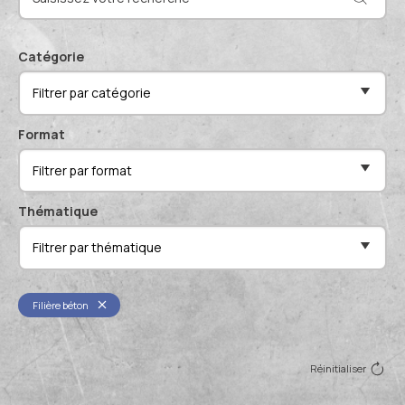
Actualités et événements
Documentation technique
Proposer mes compétences
Catégorie
Conférences de professionnels
Filtrer par catégorie
Me connecter
Publications scientifiques
Format
Filtrer par format
Thématique
Filtrer par thématique
Filière béton
Réinitialiser