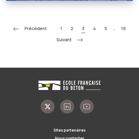
Précédent
1
2
3
4
5
...
19
Suivant
Sites partenaires
Nous contacter