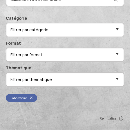
Actualités et événements
Documentation technique
Proposer mes compétences
Catégorie
Conférences de professionnels
Filtrer par catégorie
Me connecter
Publications scientifiques
Format
Filtrer par format
Thématique
Filtrer par thématique
Laboratoire
Réinitialiser