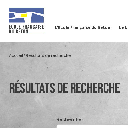
Aller au contenu
Aller à la recherche
Aller au menu
L’Ecole Française du Béton
Le 
Accueil
Résultats de recherche
Résultats de recherche
Rechercher