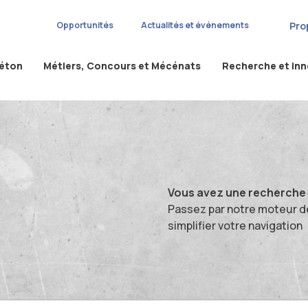
Pro
Opportunités
Actualités et événements
béton
Métiers, Concours et Mécénats
Recherche et in
Vous avez une recherche s
Passez par notre moteur d
simplifier votre navigation