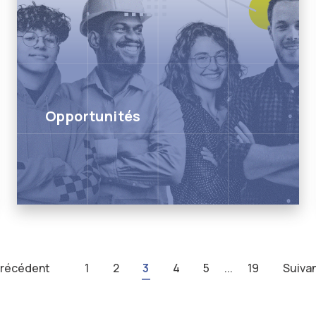
Opportunités
récédent
1
2
3
4
5
...
19
Suiva