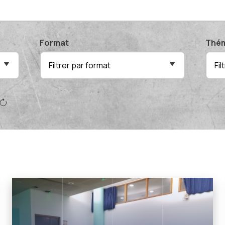
Format
Thém
Filtrer par format
Fi