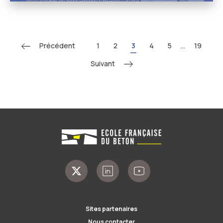
Précédent
1
2
3
4
5
...
19
Suivant
Sites partenaires
Nous contacter