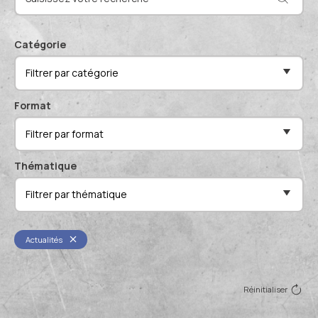
Actualités et événements
Documentation technique
Proposer mes compétences
Catégorie
Conférences de professionnels
Filtrer par catégorie
Me connecter
Publications scientifiques
Format
Filtrer par format
Thématique
Filtrer par thématique
Actualités
Réinitialiser