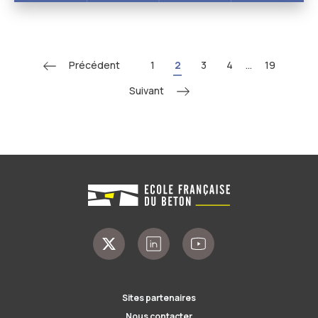
Précédent
1
2
3
4
...
19
Suivant
Sites partenaires
Nous contacter