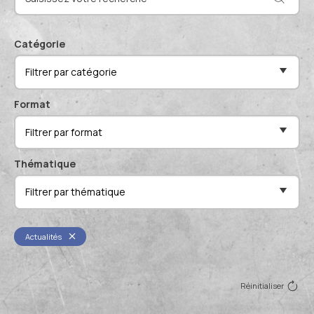
Actualités et événements
Documentation technique
Proposer mes compétences
Catégorie
Conférences de professionnels
Filtrer par catégorie
Me connecter
Publications scientifiques
Format
Filtrer par format
Thématique
Filtrer par thématique
Actualités
Réinitialiser