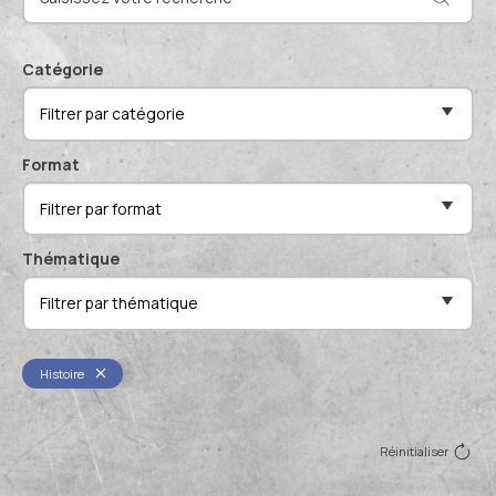
Actualités et événements
Documentation technique
Proposer mes compétences
Catégorie
Conférences de professionnels
Filtrer par catégorie
Me connecter
Publications scientifiques
Format
Filtrer par format
Thématique
Filtrer par thématique
Histoire
Réinitialiser