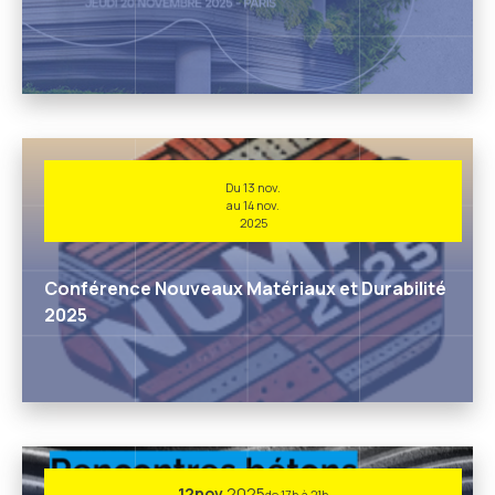
Du 13 nov.
au 14 nov.
2025
Conférence Nouveaux Matériaux et Durabilité
2025
12
nov.
2025
de 17h à 21h