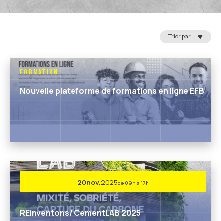
Trier par
Formation
Nouvelle plateforme de formations en ligne EFB
20
nov.
2025
de 09h à 17h
REinventons/ CementLAB 2025