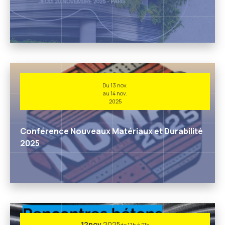
Du 13 nov.
au 14 nov.
2025
Conférence Nouveaux Matériaux et Durabilité
2025
12
nov.
2025
de 17h à 21h