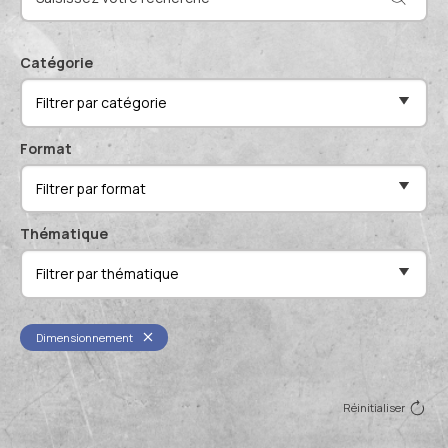
Actualités et événements
Documentation technique
Proposer mes compétences
Catégorie
Conférences de professionnels
Filtrer par catégorie
Me connecter
Publications scientifiques
Format
Filtrer par format
Thématique
Filtrer par thématique
Dimensionnement
Réinitialiser