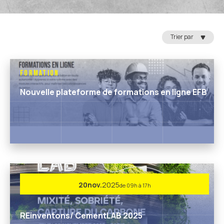
Trier par
Formation
Nouvelle plateforme de formations en ligne EFB
20
nov.
2025
de 09h à 17h
REinventons/ CementLAB 2025