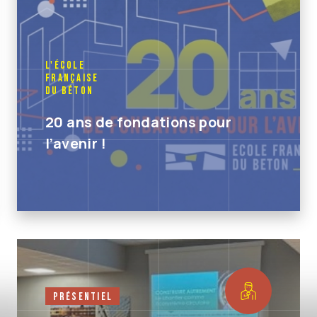
L'École
Française
du Béton
20 ans de fondations pour
l’avenir !
Présentiel