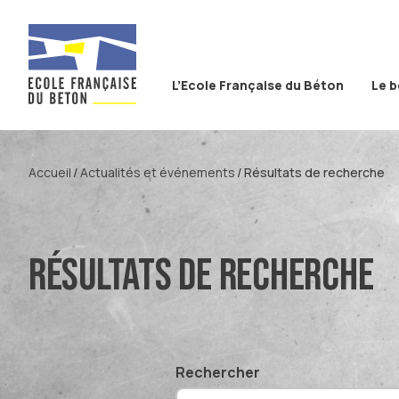
Aller au contenu
Aller à la recherche
Aller au menu
L’Ecole Française du Béton
Le 
Accueil
Actualités et événements
Résultats de recherche
Résultats de recherche
Rechercher