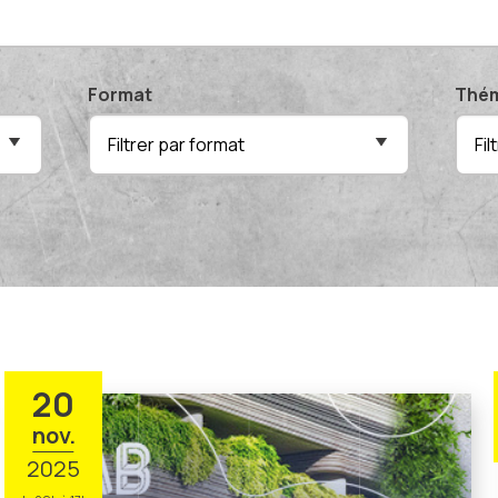
Format
Thém
Filtrer par format
Fi
20
nov.
2025