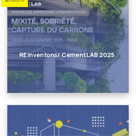
de 09h à 17h
REinventons/ CementLAB 2025