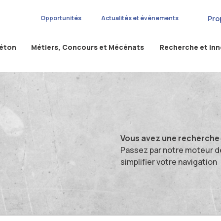
Pro
Opportunités
Actualités et événements
béton
Métiers, Concours et Mécénats
Recherche et in
Vous avez une recherche s
Passez par notre moteur d
simplifier votre navigation