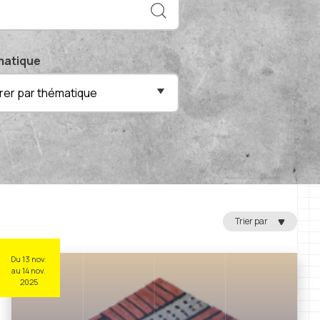
atique
ltrer par thématique
Trier par
Du 13 nov.
au 14 nov.
2025