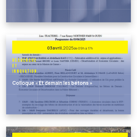
03
avril.
2025
de 09h à 17h
Recherche
et
Innovation
Colloque « Et demain les bétons »