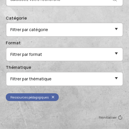
Actualités et événements
Documentation technique
Proposer mes compétences
Catégorie
Conférences de professionnels
Filtrer par catégorie
Me connecter
Publications scientifiques
Format
Filtrer par format
Thématique
Filtrer par thématique
Ressources pédagogiques
Réinitialiser